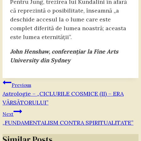
Pentru Jung, trezirea lui Kundalini în afară
că reprezintă o posibilitate, înseamnă „a
deschide accesul la o lume care este
complet diferită de lumea noastră; aceasta
este lumea eternității”.
John Henshaw, conferențiar la Fine Arts
University din Sydney
Navigare
Previous
în
Astrologie – „CICLURILE COSMICE (II) – ERA
VĂRSĂTORULUI”
articole
Next
„FUNDAMENTALISM CONTRA SPIRITUALITATE”
Similar Posts