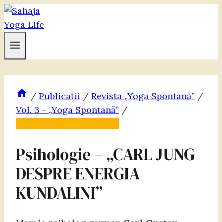
Skip
to
content
/
Publicații
/
Revista „Yoga Spontană”
/
Vol. 3 - „Yoga Spontană”
/
Vol. 3 - „Yoga Spontană”
Psihologie – „CARL JUNG
DESPRE ENERGIA
KUNDALINI”