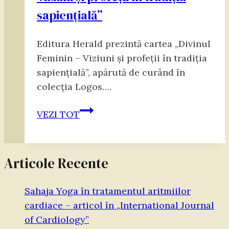
sapiențială”
Editura Herald prezintă cartea „Divinul
Feminin – Viziuni și profeții în tradiția
sapiențială”, apărută de curând în
colecția Logos….
John
VEZI TOT
Noyce,
„Divinul
feminin
Articole Recente
–
Viziuni
Sahaja Yoga în tratamentul aritmiilor
și
cardiace – articol în „International Journal
profeții
of Cardiology”
în