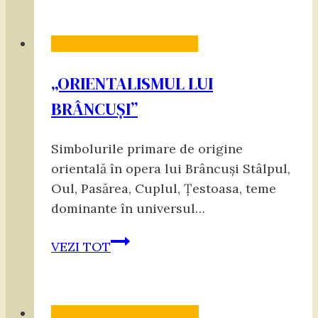
„În
Lumina
Vol. 2 - „Yoga Spontană”
Bibliei:
Biblia
„ORIENTALISMUL LUI
și
BRÂNCUŞI”
India”
Simbolurile primare de origine
orientală în opera lui Brâncuși Stâlpul,
Oul, Pasărea, Cuplul, Țestoasa, teme
dominante în universul…
„ORIENTALISMUL
VEZI TOT
LUI
BRÂNCUŞI”
Vol. 3 - „Yoga Spontană”