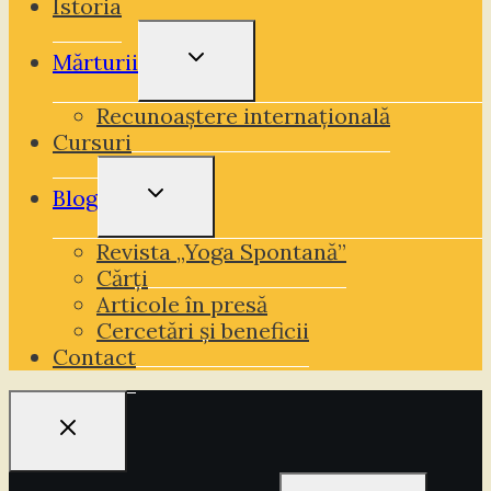
Istoria
Toggle
Mărturii
Child
Recunoaștere internațională
Menu
Cursuri
Toggle
Blog
Child
Revista „Yoga Spontană”
Menu
Cărți
Articole în presă
Cercetări și beneficii
Contact
Caută