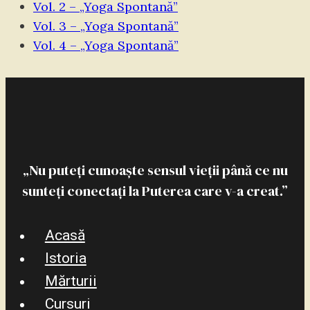
Vol. 2 – „Yoga Spontană”
Vol. 3 – „Yoga Spontană”
Vol. 4 – „Yoga Spontană”
„Nu puteți cunoaște sensul vieții până ce nu
sunteți conectați la Puterea care v-a creat.”
Acasă
Istoria
Mărturii
Cursuri