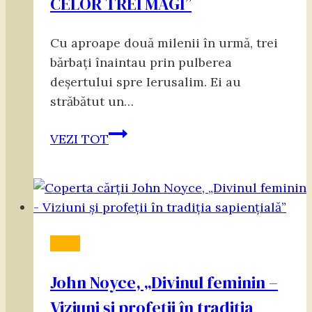
CELOR TREI MAGI”
Cu aproape două milenii în urmă, trei
bărbați înaintau prin pulberea
deșertului spre Ierusalim. Ei au
străbătut un…
„MESAJUL
VEZI TOT
UNIVERSAL
AL
CELOR
TREI
MAGI”
Cărți
John Noyce, „Divinul feminin –
Viziuni și profeții în tradiția