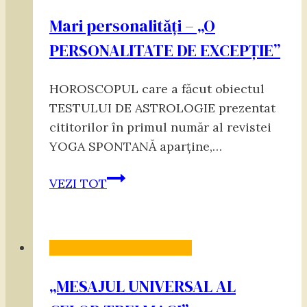
Mari personalități – „O
PERSONALITATE DE EXCEPŢIE”
HOROSCOPUL care a făcut obiectul
TESTULUI DE ASTROLOGIE prezentat
cititorilor în primul număr al revistei
YOGA SPONTANĂ aparține,…
Mari
VEZI TOT
personalități
–
„O
Vol. 3 - „Yoga Spontană”
PERSONALITATE
DE
„MESAJUL UNIVERSAL AL
EXCEPŢIE”