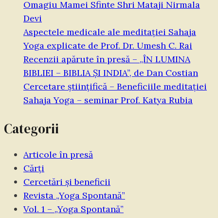
Omagiu Mamei Sfinte Shri Mataji Nirmala
tradiția
Devi
sapiențială”
Aspectele medicale ale meditației Sahaja
Yoga explicate de Prof. Dr. Umesh C. Rai
Recenzii apărute în presă – „ÎN LUMINA
BIBLIEI – BIBLIA ŞI INDIA”, de Dan Costian
Cercetare științifică – Beneficiile meditației
Sahaja Yoga – seminar Prof. Katya Rubia
Categorii
Articole în presă
Cărți
Cercetări și beneficii
Revista „Yoga Spontană”
Vol. 1 – „Yoga Spontană”