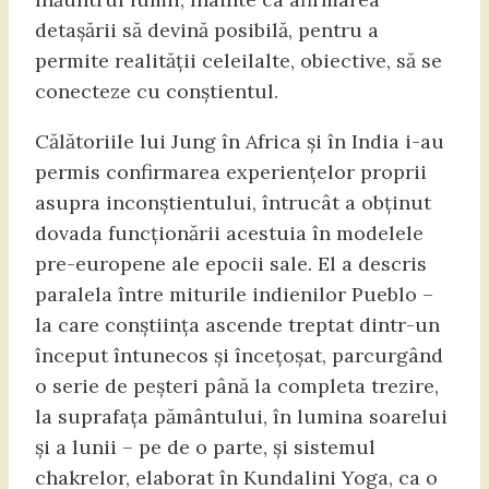
detașării să devină posibilă, pentru a
permite realității celeilalte, obiective, să se
conecteze cu conștientul.
Călătoriile lui Jung în Africa și în India i-au
permis confirmarea experiențelor proprii
asupra inconștientului, întrucât a obținut
dovada funcționării acestuia în modelele
pre-europene ale epocii sale. El a descris
paralela între miturile indienilor Pueblo –
la care conștiința ascende treptat dintr-un
început întunecos și încețoșat, parcurgând
o serie de peșteri până la completa trezire,
la suprafața pământului, în lumina soarelui
și a lunii – pe de o parte, și sistemul
chakrelor, elaborat în Kundalini Yoga, ca o