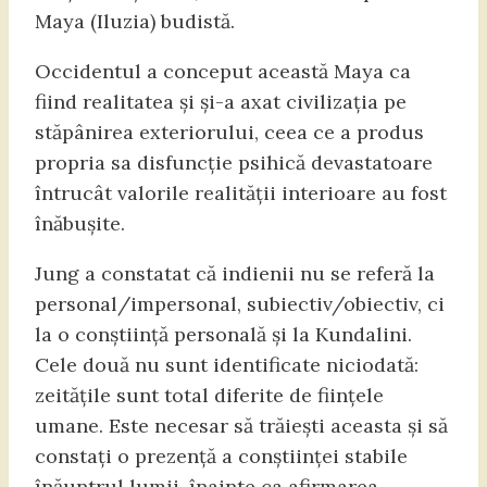
Maya (Iluzia) budistă.
Occidentul a conceput această Maya ca
fiind realitatea și și-a axat civilizația pe
stăpânirea exteriorului, ceea ce a produs
propria sa disfuncție psihică devastatoare
întrucât valorile realității interioare au fost
înăbușite.
Jung a constatat că indienii nu se referă la
personal/impersonal, subiectiv/obiectiv, ci
la o conștiință personală și la Kundalini.
Cele două nu sunt identificate niciodată:
zeitățile sunt total diferite de ființele
umane. Este necesar să trăiești aceasta și să
constați o prezență a conștiinței stabile
înăuntrul lumii, înainte ca afirmarea