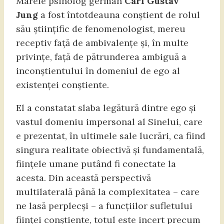
Marele psiholog german
Carl Gustav
Jung
a fost întotdeauna conștient de rolul
său științific de fenomenologist, mereu
receptiv față de ambivalențe și, în multe
privințe, față de pătrunderea ambiguă a
inconștientului în domeniul de ego al
existenței conștiente.
El a constatat slaba legătură dintre ego și
vastul domeniu impersonal al Sinelui, care
e prezentat, în ultimele sale lucrări, ca fiind
singura realitate obiectivă și fundamentală,
ființele umane putând fi conectate la
acesta. Din această perspectivă
multilaterală până la complexitatea – care
ne lasă perplecși – a funcțiilor sufletului
ființei conștiente, totul este incert precum