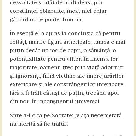
dezvoltate și atât de mult deasupra
conștiinței obișnuite, încât nici chiar
gândul nu le poate ilumina.
În esență el a ajuns la concluzia că pentru
zeități, marile figuri arhetipale, lumea e mai
puțin decât un joc de copii, o sămânță, o
potențialitate pentru viitor. În imensa lor
majoritate, oamenii trec prin viață adormiți
și ignoranți, fiind victime ale împrejurărilor
exterioare și ale constrângerilor interioare,
fără a fi trăit câtuși de puțin, trecând apoi
din nou în inconștientul universal.
Spre a-l cita pe Socrate: „viața necercetată
nu merită să fie trăită”.