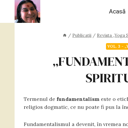
Skip
Acasă
to
content
/
Publicații
/
Revista „Yoga 
VOL. 3 - 
„FUNDAMENT
SPIRIT
Termenul de
fundamentalism
este o etic
religios dogmatic, ce nu poate fi pus la în
Fundamentalismul a devenit, în vremea noa