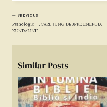
Navigare
PREVIOUS
Psihologie – „CARL JUNG DESPRE ENERGIA
în
KUNDALINI”
articole
Similar Posts