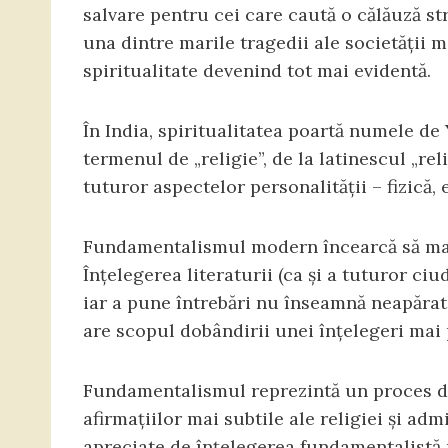
salvare pentru cei care caută o călăuză str
una dintre marile tragedii ale societății 
spiritualitate devenind tot mai evidentă.
În India, spiritualitatea poartă numele de
termenul de „religie”, de la latinescul „re
tuturor aspectelor personalității – fizică, 
Fundamentalismul modern încearcă să masc
Înțelegerea literaturii (ca și a tuturor ciu
iar a pune întrebări nu înseamnă neapărat
are scopul dobândirii unei înțelegeri mai
Fundamentalismul reprezintă un proces de 
afirmațiilor mai subtile ale religiei și adm
apreciate de înțelegerea fundamentalistă