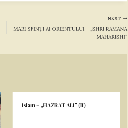
NEXT
MARI SFINŢI AI ORIENTULUI – „SHRI RAMANA
MAHARISHI”
Islam – „HAZRAT ALI” (II)