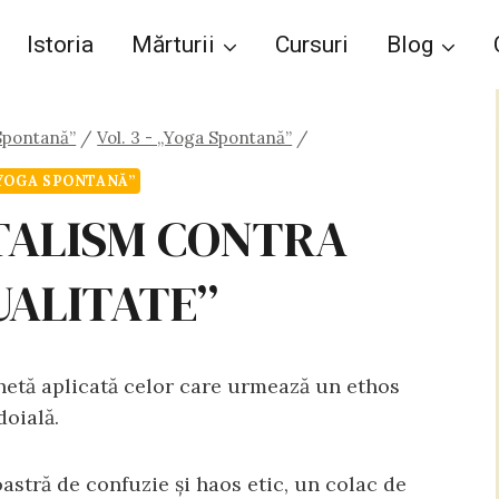
Istoria
Mărturii
Cursuri
Blog
Spontană”
/
Vol. 3 - „Yoga Spontană”
/
„YOGA SPONTANĂ”
ALISM CONTRA
UALITATE”
hetă aplicată celor care urmează un ethos
doială.
stră de confuzie și haos etic, un colac de