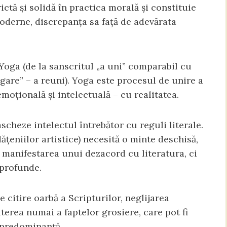
ictă și solidă în practica morală și constituie
moderne, discrepanța sa față de adevărata
 Yoga (de la sanscritul „a uni” comparabil cu
ligare” – a reuni). Yoga este procesul de unire a
emoțională și intelectuală – cu realitatea.
heze intelectul întrebător cu reguli literale.
dățeniilor artistice) necesită o minte deschisă,
 manifestarea unui dezacord cu literatura, ci
 profunde.
citire oarbă a Scripturilor, neglijarea
iterea numai a faptelor grosiere, care pot fi
 predominantă.